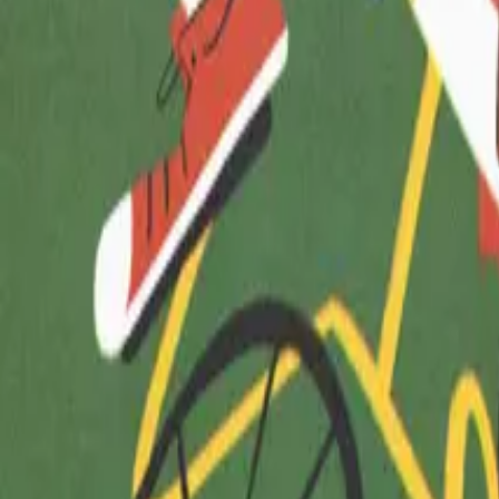
Rekvizitai
Naujienlaiškis