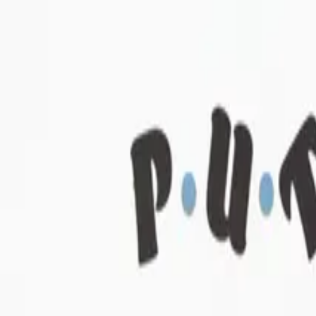
Renginiai
Naujienos
Veiklos