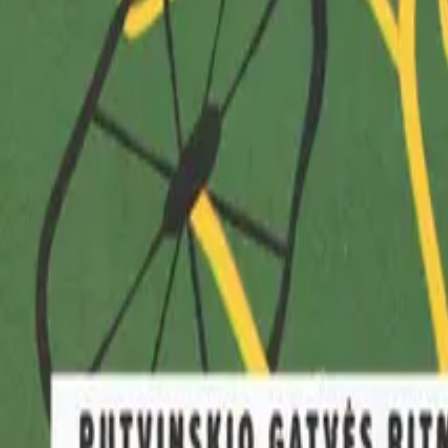
Prenumeruoti
Logotipai parsisiuntimui