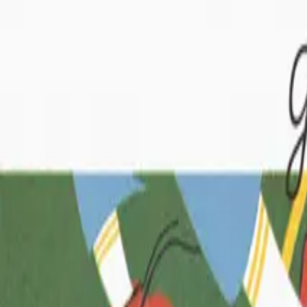
Skaitykla
Menininkai
Infocentras
Mediateka
Apie mus
Paslaugos
en
Visi menininkai
Marius Paulikas
Veiklos
PUTVINSKIO GATVĖS DIENA
Nuo 2017