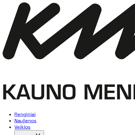
Renginiai
Naujienos
Veiklos