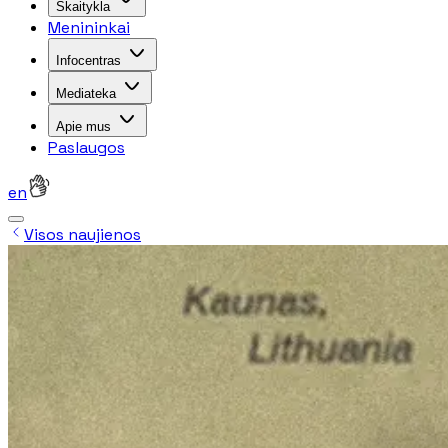
Skaitykla
Menininkai
Infocentras
Mediateka
Apie mus
Paslaugos
en
Visos naujienos