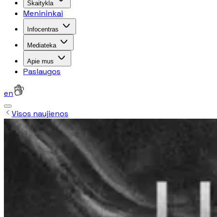
Skaitykla
Menininkai
Infocentras
Mediateka
Apie mus
Paslaugos
en
Visos naujienos