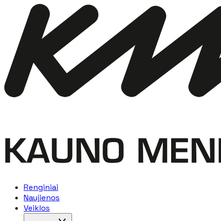
Renginiai
Naujienos
Veiklos