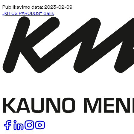
Publikavimo data
:
2023-02-09
„KITOS PARODOS“ dalis