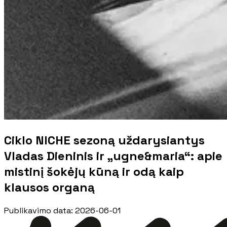
Ciklo NICHE sezoną uždarysiantys
Vladas Dieninis ir „ugne&maria“: apie
mistinį šokėjų kūną ir odą kaip
klausos organą
Publikavimo data
:
2026-06-01