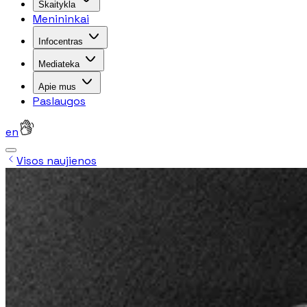
Skaitykla
Menininkai
Infocentras
Mediateka
Apie mus
Paslaugos
en
Visos naujienos