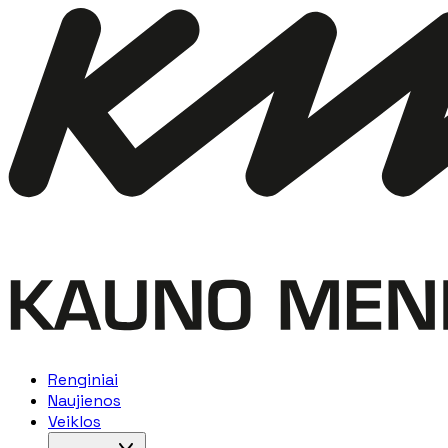
Renginiai
Naujienos
Veiklos