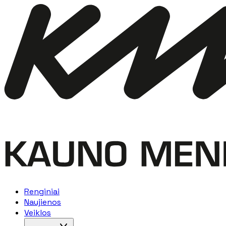
Renginiai
Naujienos
Veiklos