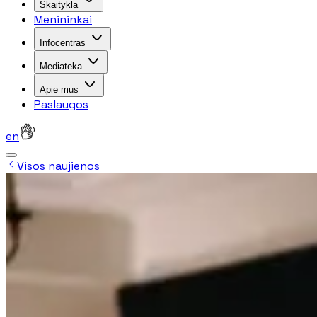
Skaitykla
Menininkai
Infocentras
Mediateka
Apie mus
Paslaugos
en
Visos naujienos