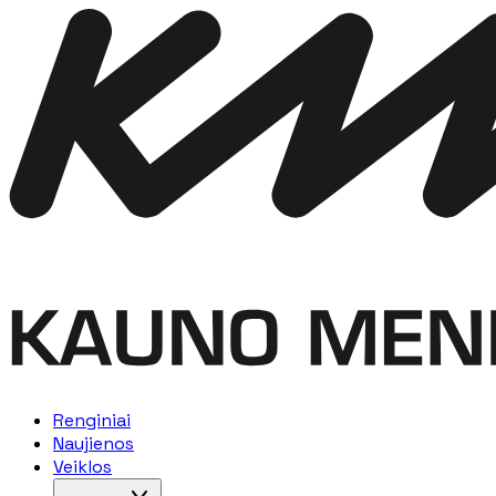
Renginiai
Naujienos
Veiklos