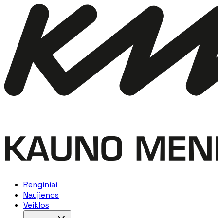
Renginiai
Naujienos
Veiklos