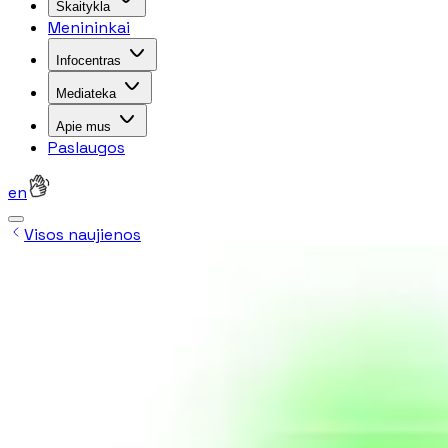
Skaitykla
Menininkai
Infocentras
Mediateka
Apie mus
Paslaugos
en
Visos naujienos