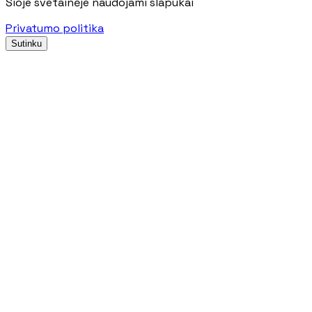
Šioje svetainėje naudojami slapukai
Privatumo politika
Sutinku