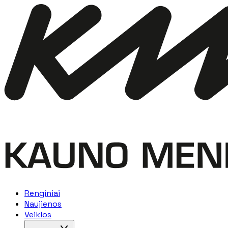
Renginiai
Naujienos
Veiklos