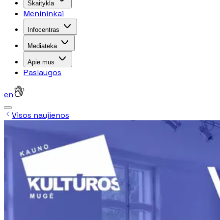
Skaitykla
Menininkai
Infocentras
Mediateka
Apie mus
Paslaugos
en
Visos naujienos