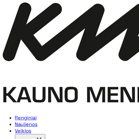
Renginiai
Naujienos
Veiklos