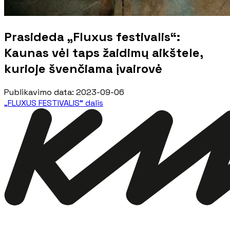
Prasideda „Fluxus festivalis“:
Kaunas vėl taps žaidimų aikštele,
kurioje švenčiama įvairovė
Publikavimo data
:
2023-09-06
„FLUXUS FESTIVALIS“ dalis