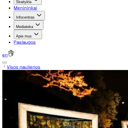
Skaitykla
Menininkai
Infocentras
Mediateka
Apie mus
Paslaugos
en
Visos naujienos