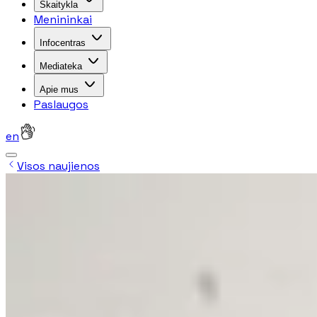
Skaitykla
Menininkai
Infocentras
Mediateka
Apie mus
Paslaugos
en
Visos naujienos