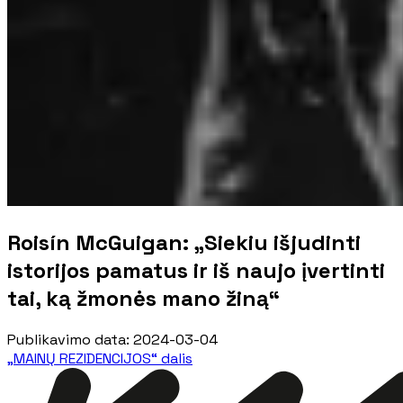
Roisín McGuigan: „Siekiu išjudinti
istorijos pamatus ir iš naujo įvertinti
tai, ką žmonės mano žiną“
Publikavimo data
:
2024-03-04
„MAINŲ REZIDENCIJOS“ dalis