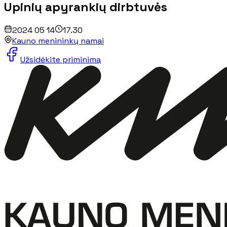
Upinių apyrankių dirbtuvės
2024 05 14
17.30
Kauno menininkų namai
Užsidėkite priminimą