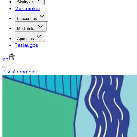
Skaitykla
Menininkai
Infocentras
Mediateka
Apie mus
Paslaugos
en
Visi renginiai