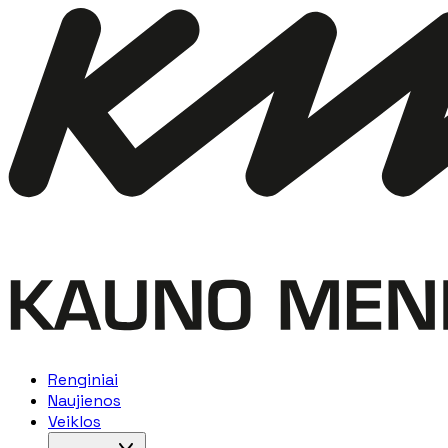
Renginiai
Naujienos
Veiklos