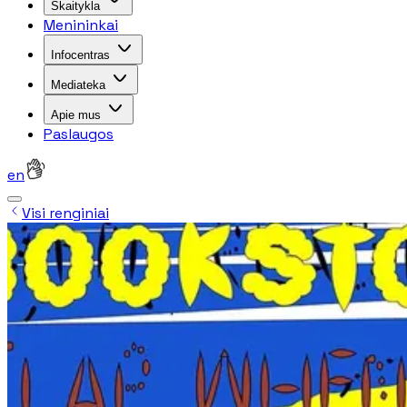
Skaitykla
Menininkai
Infocentras
Mediateka
Apie mus
Paslaugos
en
Visi renginiai