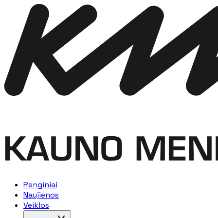
Renginiai
Naujienos
Veiklos