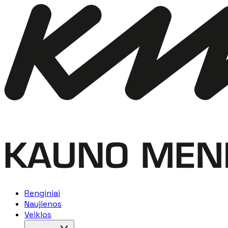
Renginiai
Naujienos
Veiklos