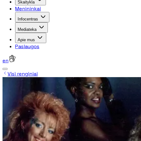
Skaitykla
Menininkai
Infocentras
Mediateka
Apie mus
Paslaugos
en
Visi renginiai