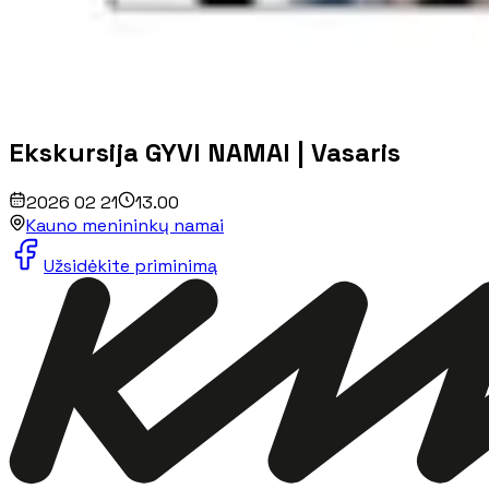
Ekskursija GYVI NAMAI | Vasaris
2026 02 21
13.00
Kauno menininkų namai
Užsidėkite priminimą