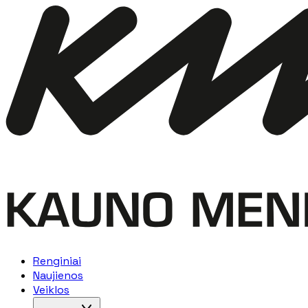
Renginiai
Naujienos
Veiklos