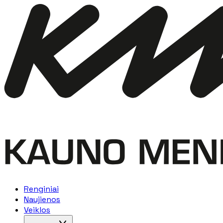
Renginiai
Naujienos
Veiklos