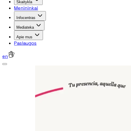
Skaitykla
Menininkai
Infocentras
Mediateka
Apie mus
Paslaugos
en