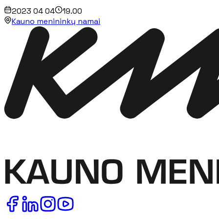
2023 04 04
19.00
Kauno menininkų namai