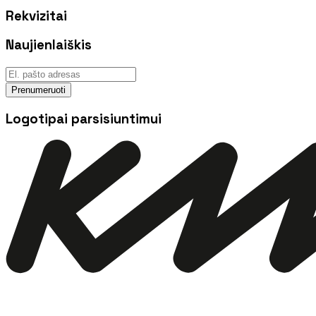
Rekvizitai
Naujienlaiškis
Prenumeruoti
Logotipai parsisiuntimui