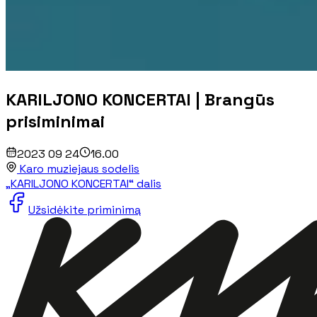
KARILJONO KONCERTAI | Brangūs
prisiminimai
2023 09 24
16.00
Karo muziejaus sodelis
„KARILJONO KONCERTAI“ dalis
Užsidėkite priminimą