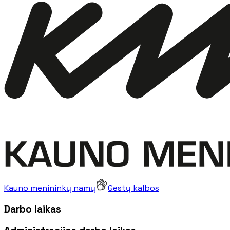
Kauno menininkų namų
Gestų kalbos
Darbo laikas