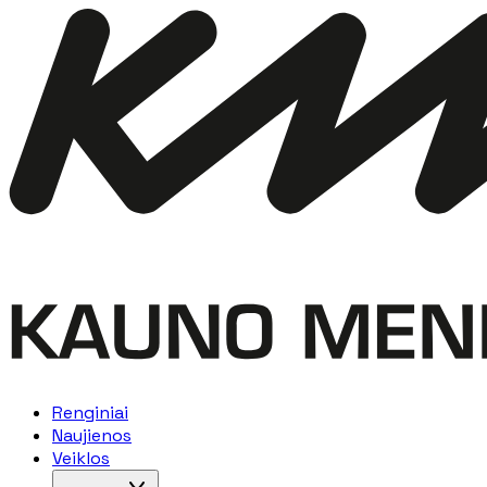
Renginiai
Naujienos
Veiklos