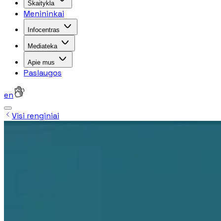
Skaitykla
Menininkai
Infocentras
Mediateka
Apie mus
Paslaugos
en
Visi renginiai