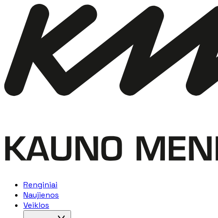
Renginiai
Naujienos
Veiklos