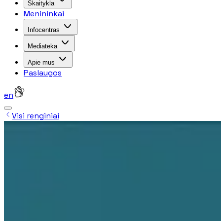
Skaitykla
Menininkai
Infocentras
Mediateka
Apie mus
Paslaugos
en
Visi renginiai