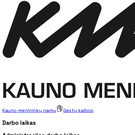
Kauno menininkų namų
Gestų kalbos
Darbo laikas