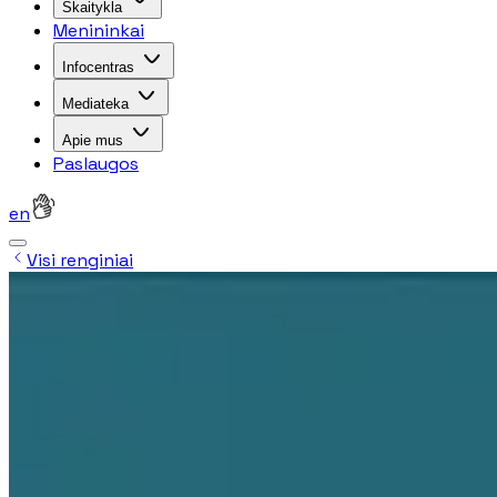
Skaitykla
Menininkai
Infocentras
Mediateka
Apie mus
Paslaugos
en
Visi renginiai