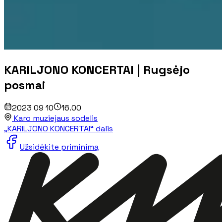
KARILJONO KONCERTAI | Rugsėjo
posmai
2023 09 10
16.00
Karo muziejaus sodelis
„KARILJONO KONCERTAI“ dalis
Užsidėkite priminimą