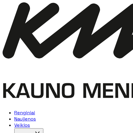
Renginiai
Naujienos
Veiklos