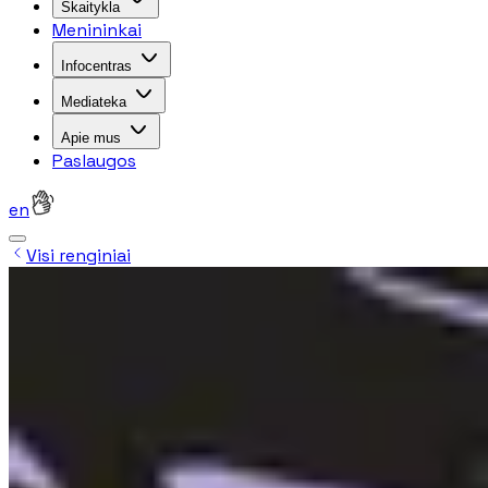
Skaitykla
Menininkai
Infocentras
Mediateka
Apie mus
Paslaugos
en
Visi renginiai