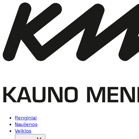
Renginiai
Naujienos
Veiklos