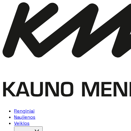
Renginiai
Naujienos
Veiklos