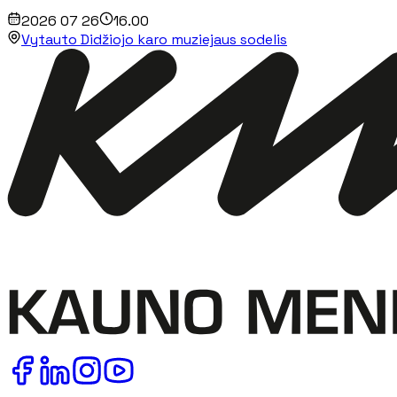
2026 07 26
16.00
Vytauto Didžiojo karo muziejaus sodelis