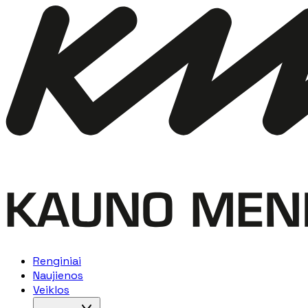
Renginiai
Naujienos
Veiklos