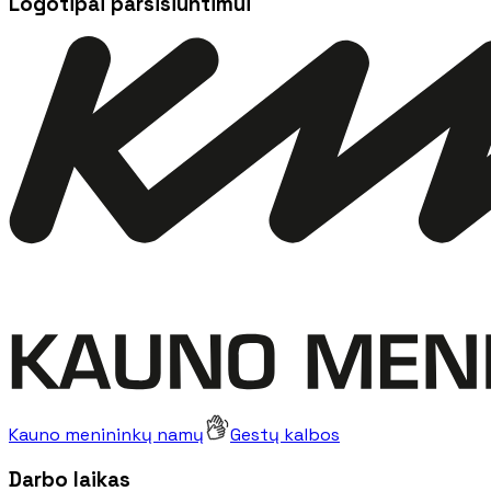
Logotipai parsisiuntimui
Kauno menininkų namų
Gestų kalbos
Darbo laikas