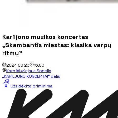
Kariljono muzikos koncertas
„Skambantis miestas: klasika varpų
ritmu”
2024 08 25
16.00
Karo Muziejaus Sodelis
„KARILJONO KONCERTAI“ dalis
Užsidėkite priminimą