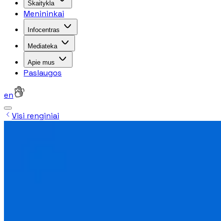
Skaitykla
Menininkai
Infocentras
Mediateka
Apie mus
Paslaugos
en
Visi renginiai