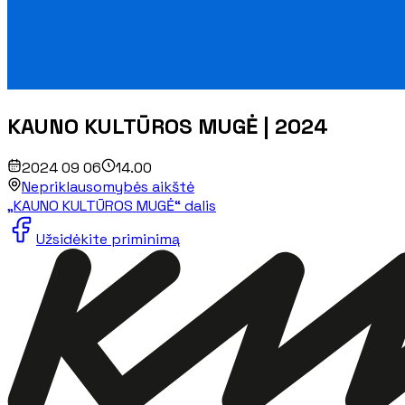
KAUNO KULTŪROS MUGĖ | 2024
2024 09 06
14.00
Nepriklausomybės aikštė
„KAUNO KULTŪROS MUGĖ“ dalis
Užsidėkite priminimą