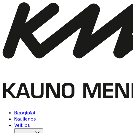
Renginiai
Naujienos
Veiklos