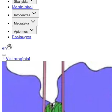
Skaitykla
Menininkai
Infocentras
Mediateka
Apie mus
Paslaugos
en
Visi renginiai