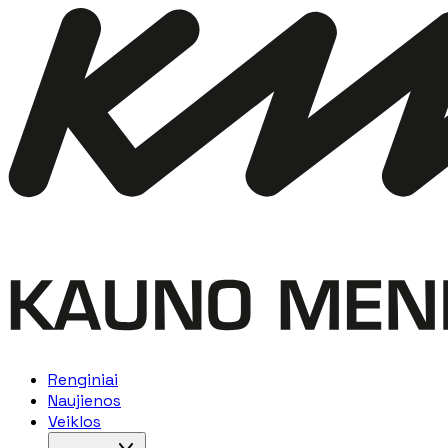
Renginiai
Naujienos
Veiklos