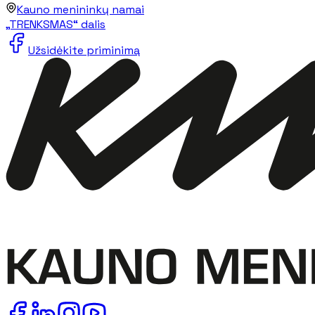
Kauno menininkų namai
„TRENKSMAS“ dalis
Užsidėkite priminimą