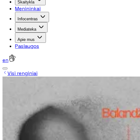
Skaitykla
Menininkai
Infocentras
Mediateka
Apie mus
Paslaugos
en
Visi renginiai