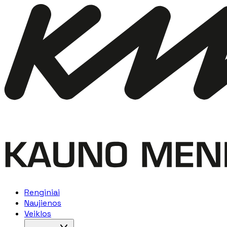
Renginiai
Naujienos
Veiklos