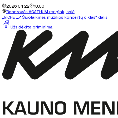
2026 04 22
18.00
Bendrovės AGATHUM renginių salė
„NICHE ⑉⑇ Šiuolaikinės muzikos koncertų ciklas“ dalis
Užsidėkite priminimą