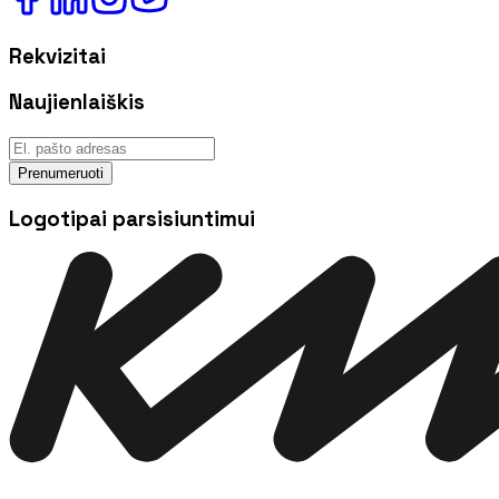
Rekvizitai
Naujienlaiškis
Prenumeruoti
Logotipai parsisiuntimui