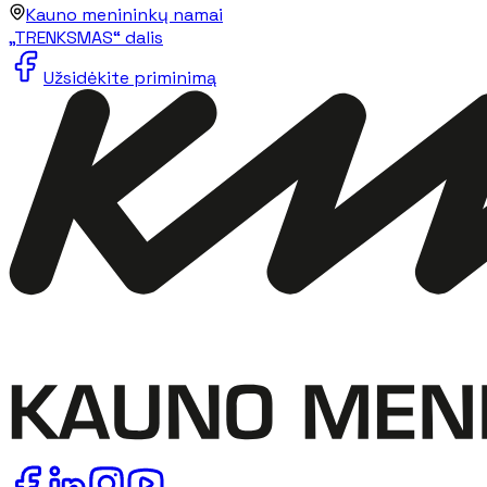
Kauno menininkų namai
„TRENKSMAS“ dalis
Užsidėkite priminimą