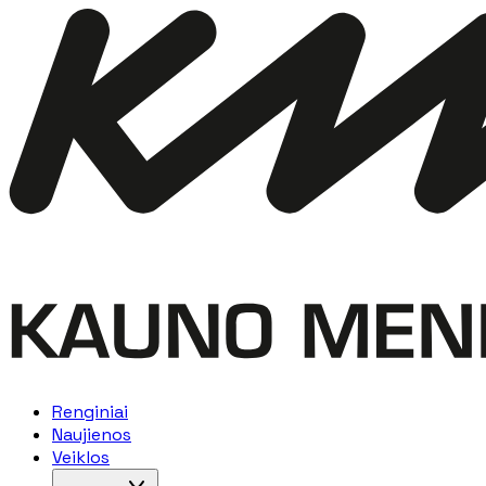
Renginiai
Naujienos
Veiklos