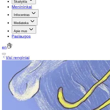
Skaitykla
Menininkai
Infocentras
Mediateka
Apie mus
Paslaugos
en
Visi renginiai