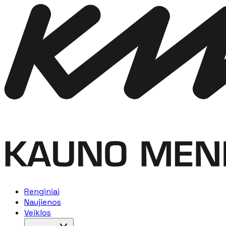
Renginiai
Naujienos
Veiklos