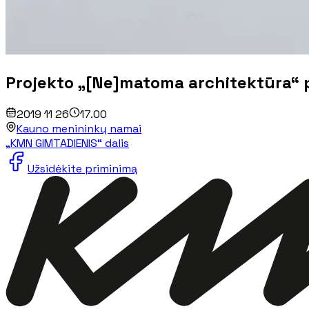
Projekto „[Ne]matoma architektūra“ 
2019 11 26
17.00
Kauno menininkų namai
„KMN GIMTADIENIS“ dalis
Užsidėkite priminimą