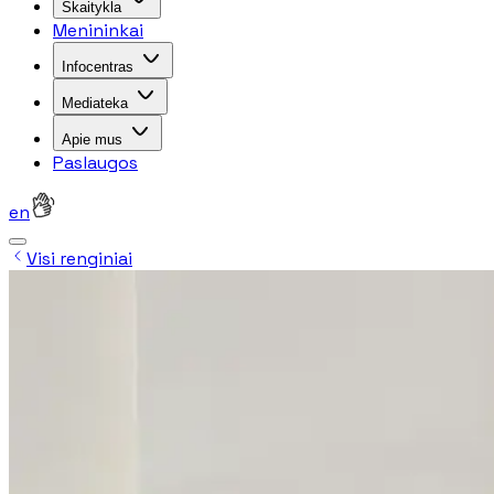
Skaitykla
Menininkai
Infocentras
Mediateka
Apie mus
Paslaugos
en
Visi renginiai