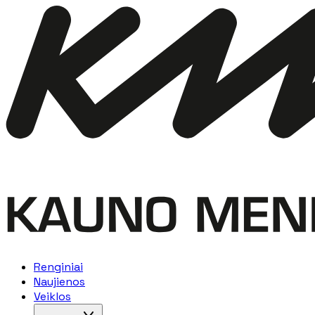
Renginiai
Naujienos
Veiklos