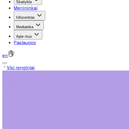
Skaitykla
Menininkai
Infocentras
Mediateka
Apie mus
Paslaugos
en
Visi renginiai