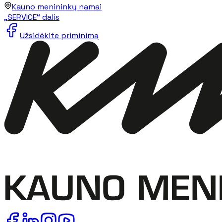
Kauno menininkų namai
„SERVICE“ dalis
Užsidėkite priminimą