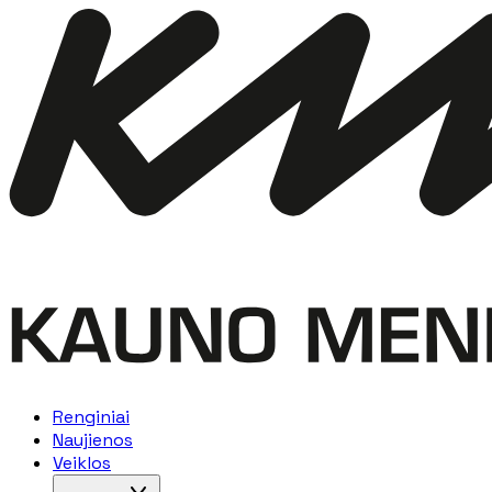
Renginiai
Naujienos
Veiklos