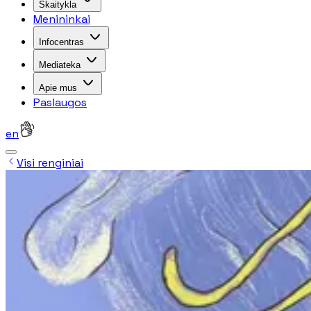
Skaitykla
Menininkai
Infocentras
Mediateka
Apie mus
Paslaugos
en
Visi renginiai