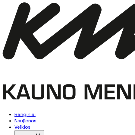
Renginiai
Naujienos
Veiklos