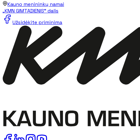
Kauno menininkų namai
„KMN GIMTADIENIS“ dalis
Užsidėkite priminimą