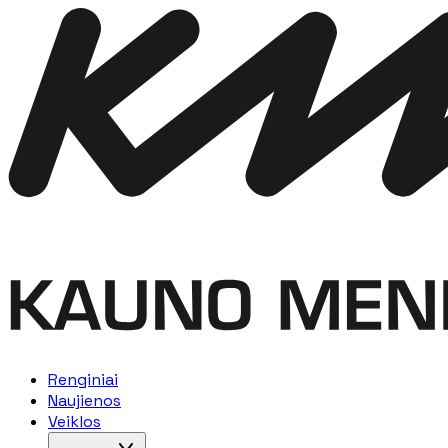
Renginiai
Naujienos
Veiklos