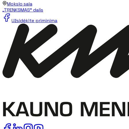
Mokslo sala
„TRENKSMAS“ dalis
Užsidėkite priminimą