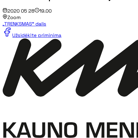
2020 05 28
19.00
Zoom
„TRENKSMAS“ dalis
Užsidėkite priminimą