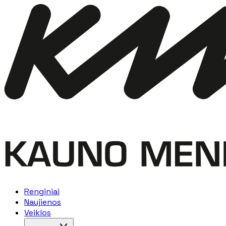
Renginiai
Naujienos
Veiklos