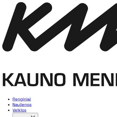
Renginiai
Naujienos
Veiklos