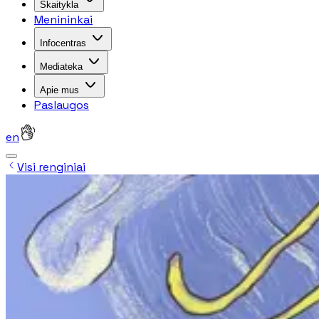
Skaitykla
Menininkai
Infocentras
Mediateka
Apie mus
Paslaugos
en
Visi renginiai