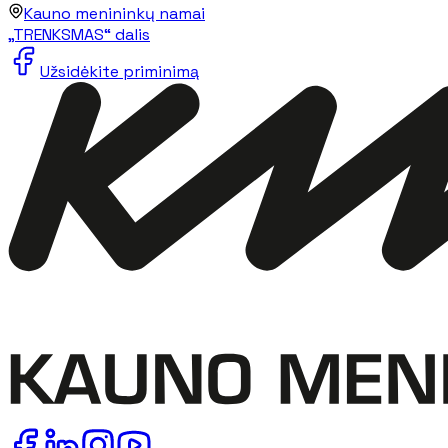
Kauno menininkų namai
„TRENKSMAS“ dalis
Užsidėkite priminimą