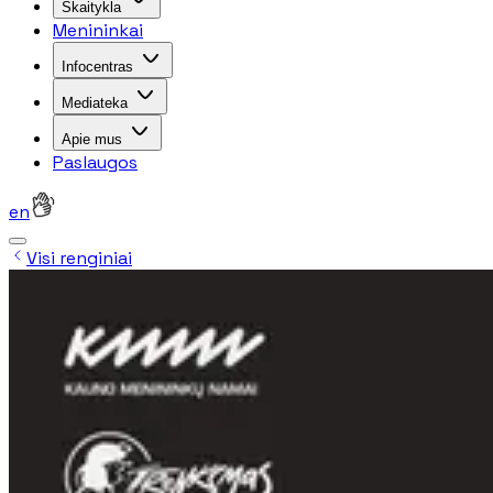
Skaitykla
Menininkai
Infocentras
Mediateka
Apie mus
Paslaugos
en
Visi renginiai