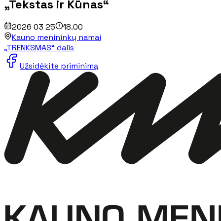
„Tekstas ir Kūnas“
2026 03 25
18.00
Kauno menininkų namai
„TRENKSMAS“ dalis
Užsidėkite priminimą