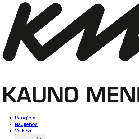
Renginiai
Naujienos
Veiklos