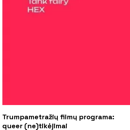
Trumpametražių filmų programa:
queer (ne)tikėjimai