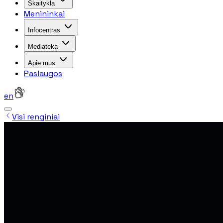
Skaitykla
Menininkai
Infocentras
Mediateka
Apie mus
Paslaugos
en
Visi renginiai