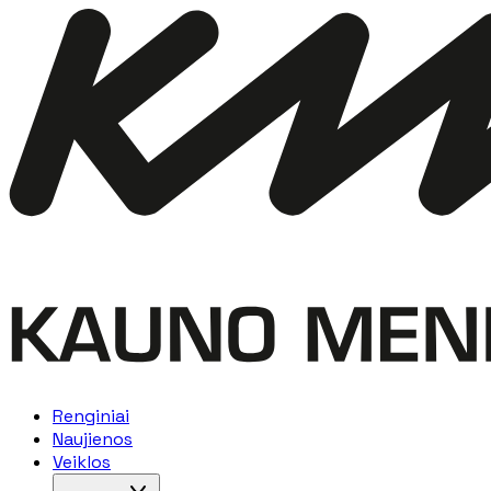
Renginiai
Naujienos
Veiklos