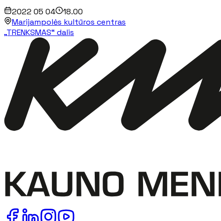
2022 05 04
18.00
Marijampolės kultūros centras
„TRENKSMAS“ dalis