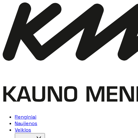
Renginiai
Naujienos
Veiklos