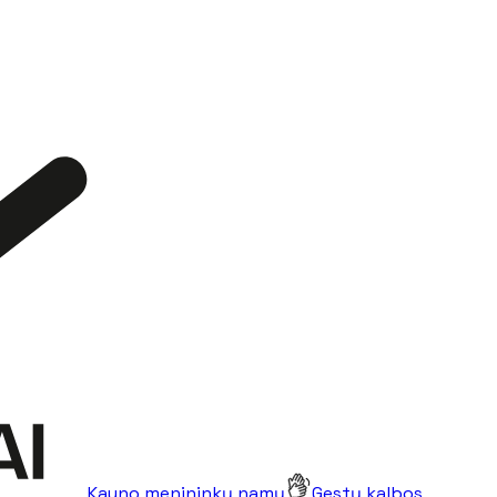
Kauno menininkų namų
Gestų kalbos