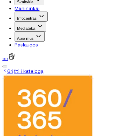
Skaitykla
Menininkai
Infocentras
Mediateka
Apie mus
Paslaugos
en
Grįžti į katalogą