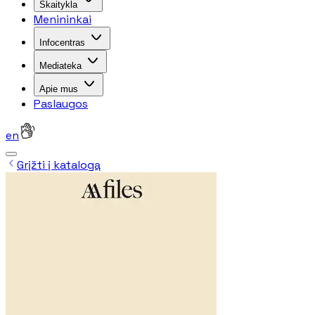
Skaitykla
Menininkai
Infocentras
Mediateka
Apie mus
Paslaugos
en
Grįžti į katalogą