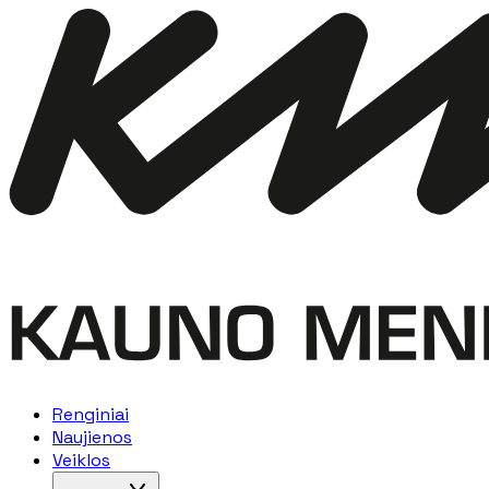
Renginiai
Naujienos
Veiklos