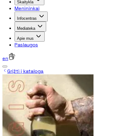
Skaitykla
Menininkai
Infocentras
Mediateka
Apie mus
Paslaugos
en
Grįžti į katalogą