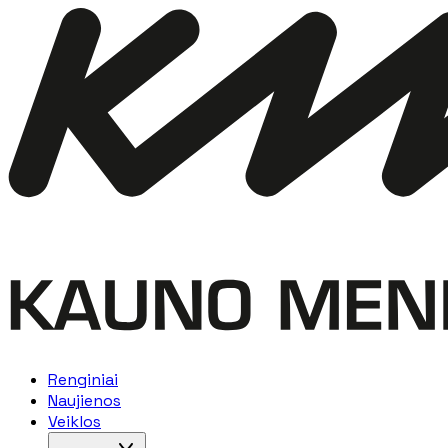
Renginiai
Naujienos
Veiklos