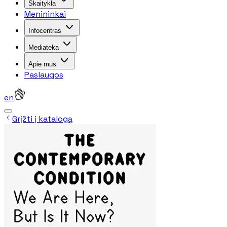
Skaitykla
Menininkai
Infocentras
Mediateka
Apie mus
Paslaugos
en
Grįžti į katalogą