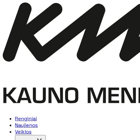
Renginiai
Naujienos
Veiklos