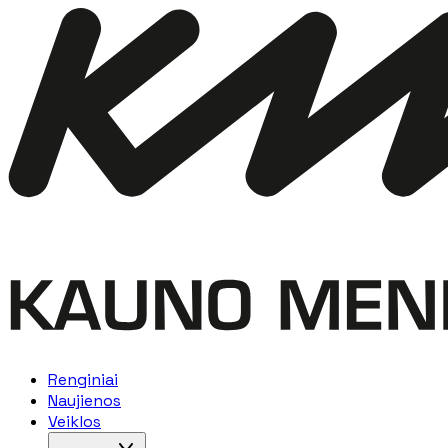
Renginiai
Naujienos
Veiklos