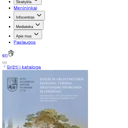
Skaitykla
Menininkai
Infocentras
Mediateka
Apie mus
Paslaugos
en
Grįžti į katalogą