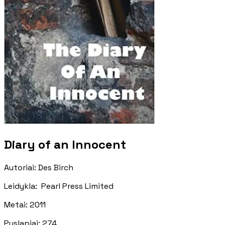
Diary of an Innocent
Autoriai
:
Des Birch
Leidykla
:
‎ Pearl Press Limited
Metai
:
2011
Puslapiai
:
274