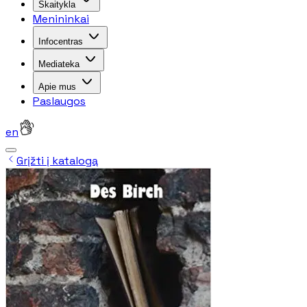
Skaitykla
Menininkai
Infocentras
Mediateka
Apie mus
Paslaugos
en
Grįžti į katalogą