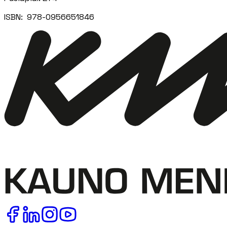
ISBN:
‎ 978-0956651846