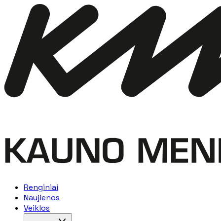
Renginiai
Naujienos
Veiklos