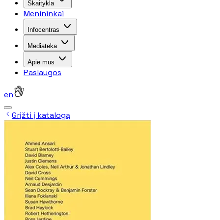
Skaitykla
Menininkai
Infocentras
Mediateka
Apie mus
Paslaugos
en
Grįžti į katalogą