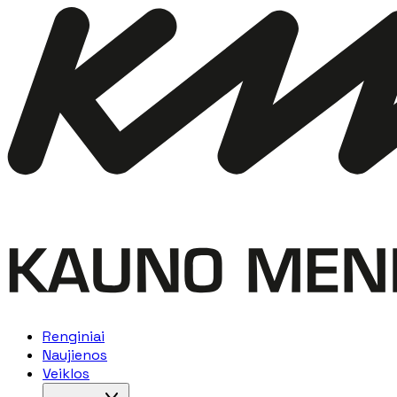
Renginiai
Naujienos
Veiklos