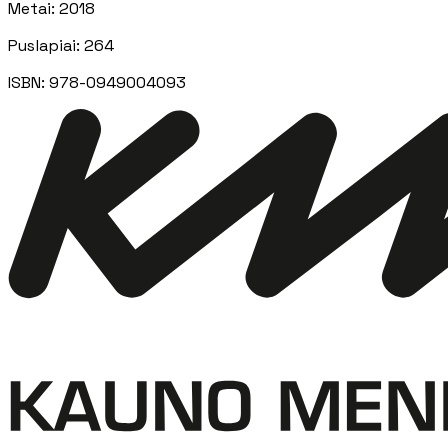
Metai
:
2018
Puslapiai
:
264
ISBN:
978-0949004093