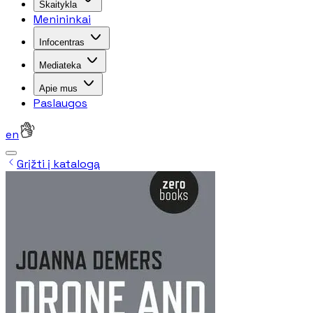
Skaitykla
Menininkai
Infocentras
Mediateka
Apie mus
Paslaugos
en
Grįžti į katalogą