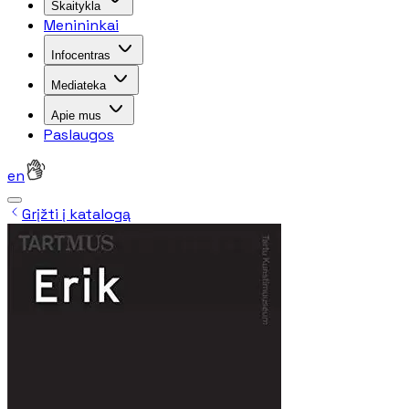
Skaitykla
Menininkai
Infocentras
Mediateka
Apie mus
Paslaugos
en
Grįžti į katalogą