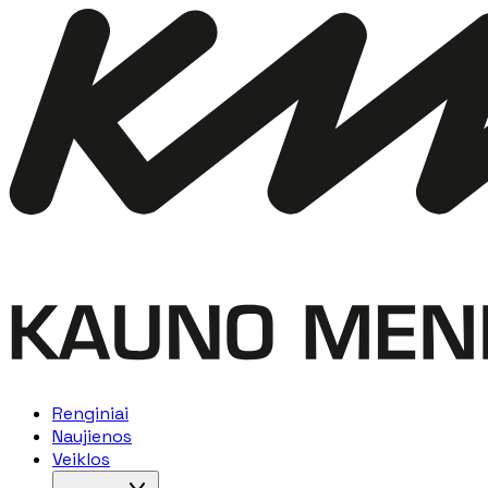
Renginiai
Naujienos
Veiklos