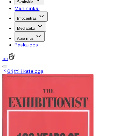
Skaitykla
Menininkai
Infocentras
Mediateka
Apie mus
Paslaugos
en
Grįžti į katalogą