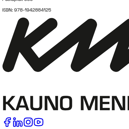
ISBN:
978-1942884125