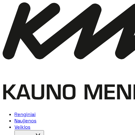
Renginiai
Naujienos
Veiklos