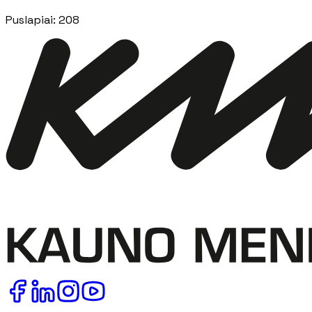
Puslapiai
:
208