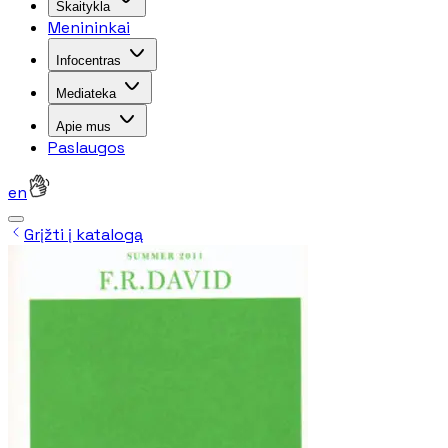
Skaitykla
Menininkai
Infocentras
Mediateka
Apie mus
Paslaugos
en
Grįžti į katalogą