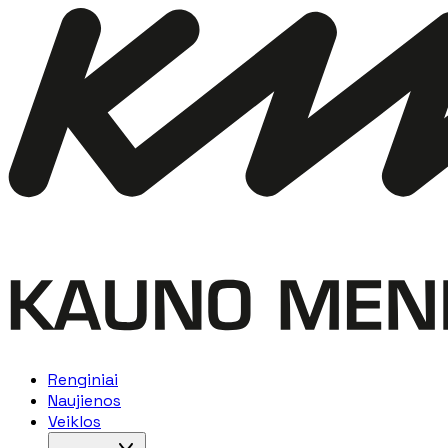
Renginiai
Naujienos
Veiklos