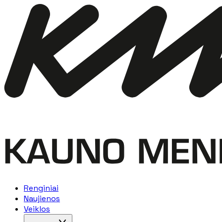
Renginiai
Naujienos
Veiklos