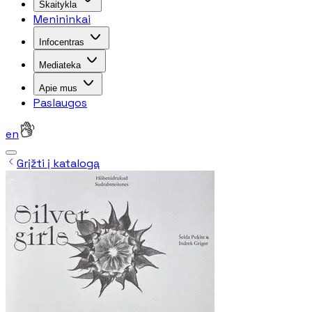
Skaitykla
Menininkai
Infocentras
Mediateka
Apie mus
Paslaugos
en
Grįžti į katalogą