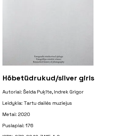
Hõbetüdrukud/silver girls
Autoriai
:
Šelda Puķīte, Indrek Grigor
Leidykla
:
Tartu dailės muziejus
Metai
:
2020
Puslapiai
:
176