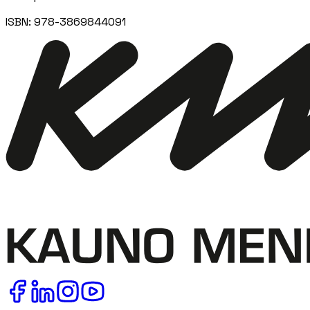
ISBN:
978-3869844091