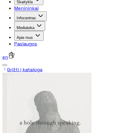
Skaitykla
Menininkai
Infocentras
Mediateka
Apie mus
Paslaugos
en
Grįžti į katalogą