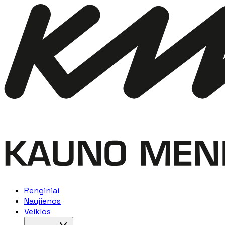
Renginiai
Naujienos
Veiklos