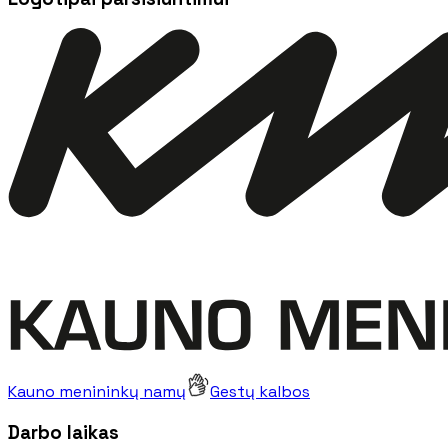
Kauno menininkų namų
Gestų kalbos
Darbo laikas