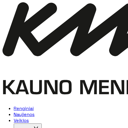
Renginiai
Naujienos
Veiklos