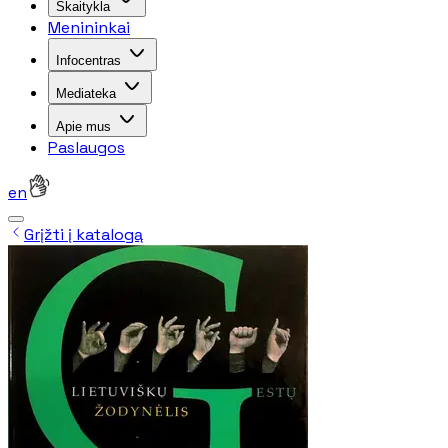
Skaitykla
Menininkai
Infocentras
Mediateka
Apie mus
Paslaugos
en
Grįžti į katalogą